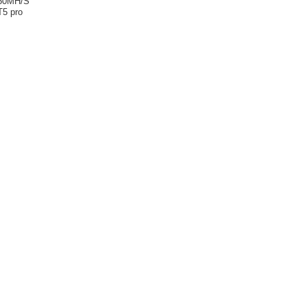
450MH/S
T5 pro