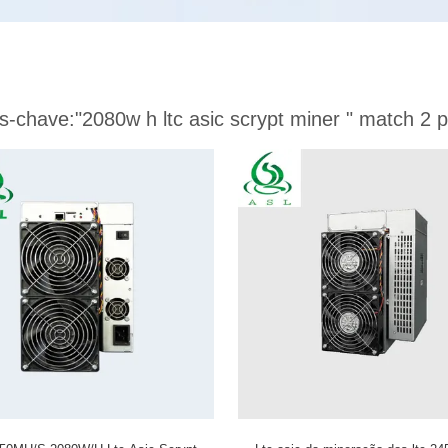
s-chave:
"2080w h ltc asic scrypt miner "
match 2 p