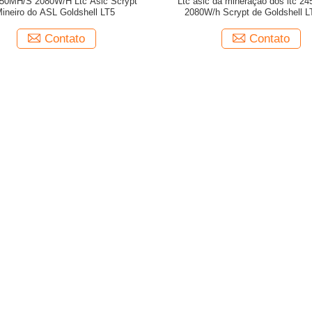
450MH/S 2080W/H Ltc Asic Scrypt
Ltc asic da mineração dos ltc 2
ineiro do ASL Goldshell LT5
2080W/h Scrypt de Goldshell L
Contato
Contato