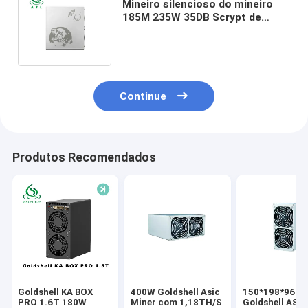
Mineiro silencioso do mineiro
185M 235W 35DB Scrypt de
Goldshell Asic da moeda do
doge de LTC
Continue
Produtos Recomendados
Goldshell KA BOX
400W Goldshell Asic
150*198*96 
PRO 1.6T 180W
Miner com 1,18TH/S
Goldshell ASIC