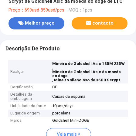
Scrypt de Goldshell Asic da moeda do doge de LTC
Preço：699usd-859usd/pcs
MOQ：1pcs
Melhor preço
contacto
Descrição De Produto
Mineiro de Goldshell Asic 185M 235W
,
Realçar
Mineiro de Goldshell Asic da moeda
do doge
,
Mineiro silencioso de 35DB Scrypt
Certificação
CE
Detalhes da
Caixas da espuma
embalagem
Habilidade da fonte
10pcs/days
Lugar de origem
porcelana
Marca
Goldshell Mini-DOGE
Veja mais