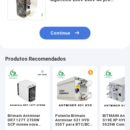
Bitmain Asic mineiro 110TH
95TH SHA 256 de S19
Continue
Produtos Recomendados
Bitmain Antminer
Potente Bitmain
BITMAIN Antm
DR7 127T 2730W
Antminer S21 HYD
S19E XP HYD 
SCP minwe nova
335T para BTC/BCH
5525W Com
moeda
Mining Voltagem de
alimentação d