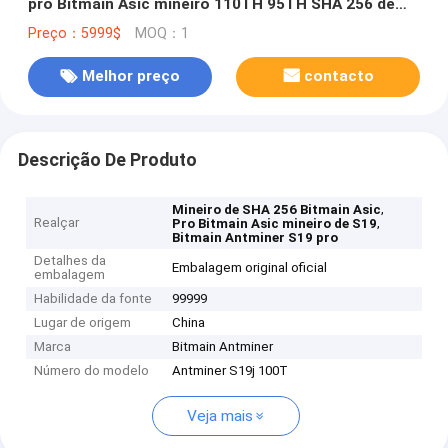
pro Bitmain Asic mineiro 110TH 95TH SHA 256 de
S19
Preço：5999$
MOQ：1
Melhor preço
contacto
Descrição De Produto
,
Mineiro de SHA 256 Bitmain Asic
Realçar
,
Pro Bitmain Asic mineiro de S19
Bitmain Antminer S19 pro
Detalhes da
Embalagem original oficial
embalagem
Habilidade da fonte
99999
Lugar de origem
China
Marca
Bitmain Antminer
Número do modelo
Antminer S19j 100T
Veja mais