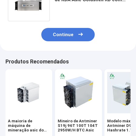
fonte de alimentação K1 max
32T
Continue
Produtos Recomendados
A maioria de
Mineiro de Antminer
Modelo máxim
máquina de
S19j 96T 100T 104T
Antminer D9 d
mineração asic do
2950W/H BTC Asic
Hashrate 1.77
bitmain rentável do
algoritmo da