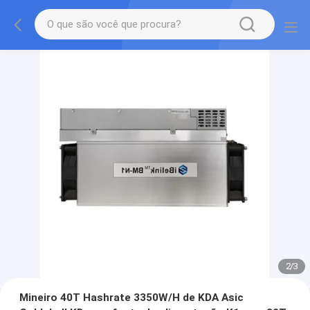
2
/
3
Mineiro 40T Hashrate 3350W/H de KDA Asic