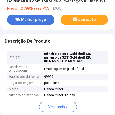
Goldshell KD com fonte de alimentação K1 max 32T
Preço：$ 799$-999$ PCS
MOQ：1
Melhor preço
contacto
Descrição De Produto
,
mineiro de 40T Goldshell KD
Realçar
,
mineiro de 32T Goldshell KD
KDA Asic K1 MAX Miner
Detalhes da
Embalagem original oficial
embalagem
Habilidade da fonte
99999
Lugar de origem
porcelana
Marca
Panda Miner
Número do modelo
Panda Miner B7 PRO
Veja mais